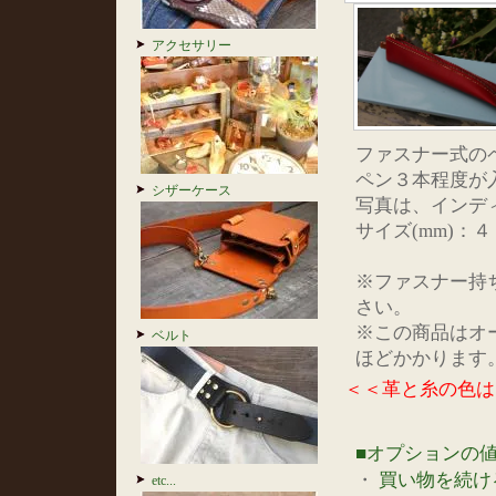
アクセサリー
ファスナー式の
ペン３本程度が
シザーケース
写真は、インデ
サイズ(mm)：
※ファスナー持
さい。
※この商品はオ
ベルト
ほどかかります
＜＜革と糸の色は
■オプションの
・
買い物を続け
etc...