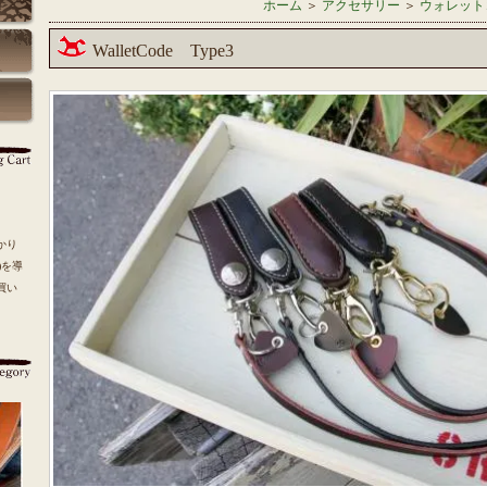
ホーム
＞
アクセサリー
＞
ウォレット
WalletCode Type3
かり
r)を導
買い