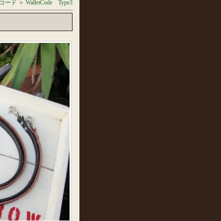
コード
＞
WalletCode Type3