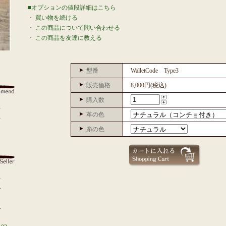
■オプションの値段詳細はこちら
・
買い物を続ける
・
この商品について問い合わせる
・
この商品を友達に教える
型番
WalletCode Type3
販売価格
8,000円(税込)
購入数
1
革の色
1
糸の色
1
ース
ース